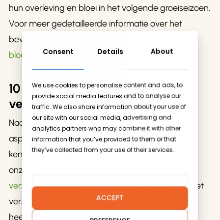
hun overleving en bloei in het volgende groeiseizoen.
Voor meer gedetailleerde informatie over het
bewaren van bloemboll.en, bezoek onze
Consent
Details
About
bloembollen bewaren
pagina .
We use cookies to personalise content and ads, to
10 belangrijke bloembol
provide social media features and to analyse our
verzorgingstips
traffic. We also share information about your use of
our site with our social media, advertising and
Naast het overwinteren zijn er andere belangrijke
analytics partners who may combine it with other
aspecten van bloembolverzorging die je moet
information that you’ve provided to them or that
they’ve collected from your use of their services.
kennen om het beste uit je tuin te halen. Bezoek
onze pagina met
10 belangrijke bloembol
verzorgingstips
voor uitgebreide adviezen over het
ACCEPT
verzorgen van je bloembol.len door het hele jaar
heen.