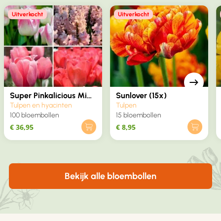
Uitverkocht
Uitverkocht
Super Pinkalicious Mix
Sunlover (15x)
(100x)
Tulpen en hyacinten
Tulpen
100 bloembollen
15 bloembollen
€
36,95
€
8,95
Bekijk alle bloembollen