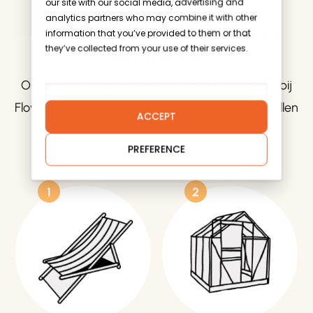
our site with our social media, advertising and
Go To Shop
analytics partners who may combine it with other
Waarom kopen bij Flowerbulbs
information that you’ve provided to them or that
they’ve collected from your use of their services.
Amsterdam
Ontdek het gemak en de zekerheid van kopen bij
Flowerbulbs Amsterdam. Topkwaliteit dahlia knollen
ACCEPT
en bloembollen, direct thuisbezorgd!
PREFERENCE
1
2