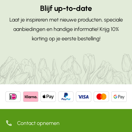
Raadpleeg de instructies op de verpakking
op dezelfde plek waar je fruit bewaart, omdat
Blijf up-to-date
en volg de plantinstructies. Houd er rekening
voor specifieke plantinstructies.
gas dat vrijkomt bij rijpend fruit schadelijk kan
mee dat bloembollen in potten mogelijk iets
zijn voor de bollen.
Laat je inspireren met nieuwe producten, speciale
meer zorg en water nodig hebben dan
aanbiedingen en handige informatie! Krijg 10%
bloembollen in de grond.
korting op je eerste bestelling!
Contact opnemen