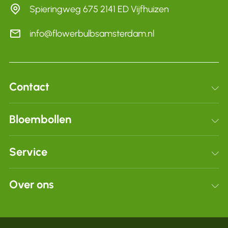
Spieringweg 675 2141 ED Vijfhuizen
info@flowerbulbsamsterdam.nl
Contact
Schrijf je in voor onze nieuwsbrief
Bloembollen
Bloembollen
Service
Dahlia’s
Verzenden & retourneren
Over ons
Voordeelpakketten
Veelgestelde vragen
Zakelijk
Over ons
Subtotaal:
€
0,00
Algemene voorwaarden