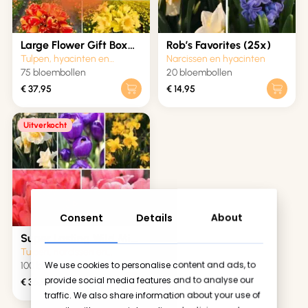
Large Flower Gift Box
Rob’s Favorites (25x)
(75x)
Tulpen, hyacinten en
Narcissen en hyacinten
narcissen
75 bloembollen
20 bloembollen
€
37,95
€
14,95
Uitverkocht
Consent
Details
About
Super Lasting Wild Mix
(100x)
Tulpen, narcissen en
We use cookies to personalise content and ads, to
krokussen
100 bloembollen
provide social media features and to analyse our
€
36,95
Geen producten in de winkelwagen.
traffic. We also share information about your use of