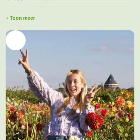
Volwassen
hyacint ‘Delft Blue' 25 - 30 cm, krokus ‘Flower
+ Toon meer
hoogte
Record’ 10 – 20 cm
Bladkleur
Groen
Plantafstand
6 - 8 cm
Plantdiepte
10 - 15 cm
Grondsoort
Goed doorlatende grond
Waterbehoefte
Regelmatig
Standplaats
Volle zon tot halfschaduw
Play
On our family farm, we’ve been carefully cultivating
Video
the finest dahlias since 1950. Quality is always our top