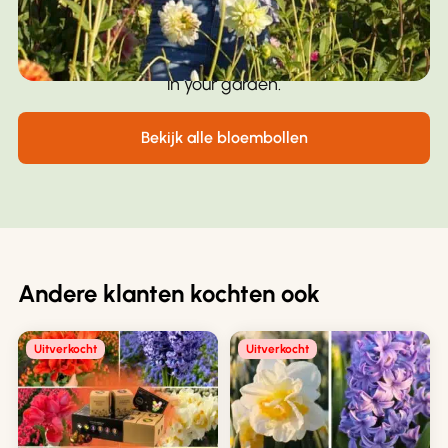
priority: we choose only strong, healthy tubers. This
way, you can enjoy beautiful, long-blooming flowers
in your garden.
Bekijk alle bloembollen
Andere klanten kochten ook
Uitverkocht
Uitverkocht