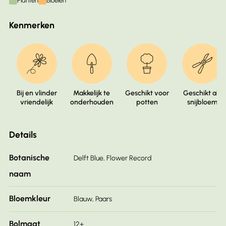
Planten
Bloeien
Kenmerken
Bij en vlinder
Makkelijk te
Geschikt voor
Geschikt als
vriendelijk
onderhouden
potten
snijbloem
Details
Botanische
Delft Blue, Flower Record
naam
Bloemkleur
Blauw, Paars
Bolmaat
12+