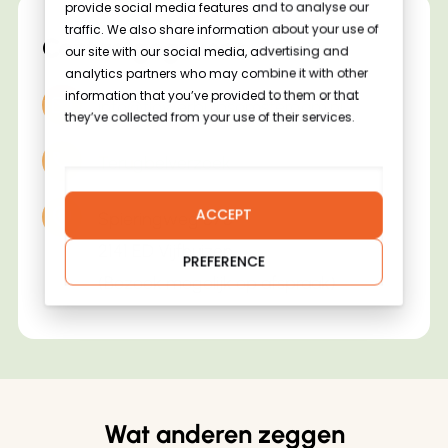
provide social media features and to analyse our
Geen producten in de winkelwagen.
traffic. We also share information about your use of
Contactgegevens
our site with our social media, advertising and
Go To Shop
analytics partners who may combine it with other
information that you’ve provided to them or that
info@flowerbulbsamsterdam.nl
they’ve collected from your use of their services.
Terugbelverzoek
ACCEPT
Spieringweg 675
2141 ED Vijfhuizen
PREFERENCE
(Bezoek mogelijk op afspraak)
Wat anderen zeggen