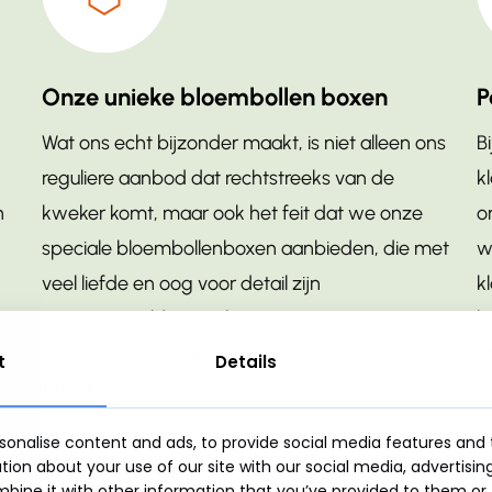
Onze unieke bloembollen boxen
P
Wat ons echt bijzonder maakt, is niet alleen ons
B
reguliere aanbod dat rechtstreeks van de
k
n
kweker komt, maar ook het feit dat we onze
o
speciale bloembollenboxen aanbieden, die met
w
veel liefde en oog voor detail zijn
k
samengesteld. Onze boxen vormen een
b
perfecte mix van kleur en geur, en laten elke
e
t
Details
tuin stralen van leven.
h
onalise content and ads, to provide social media features and t
ion about your use of our site with our social media, advertisin
ine it with other information that you’ve provided to them or 