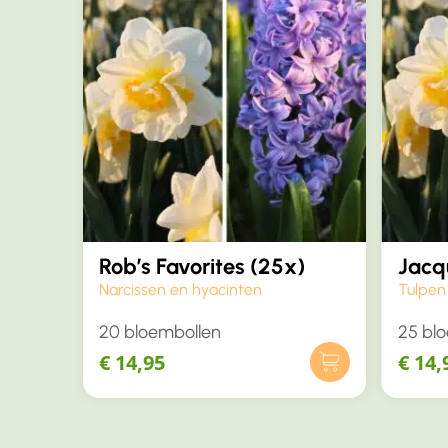
Rob’s Favorites (25x)
Jacq
Narcissen en hyacinten
Tulpen
20 bloembollen
25 bl
€
14,95
€
14,