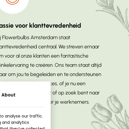
assie voor klanttevredenheid
ij Flowerbulbs Amsterdam staat
lanttevredenheid centraal. We streven ernaar
m voor al onze klanten een fantastische
inkelervaring te creëren. Ons team staat altijd
laar om jou te begeleiden en te ondersteunen
ij elke stap van het proces, of je nu een
nthousiaste tuinier bent of op zoek bent naar
About
et perfecte cadeau voor je werknemers.
Geen producten in de winkelwagen.
o analyse our traffic.
g and analytics
Go To Shop
that they’ve collected