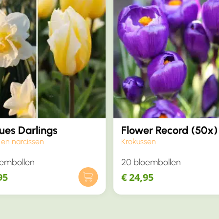
ues Darlings
Flower Record (50x)
 en narcissen
Krokussen
oembollen
20 bloembollen
95
€
24,95