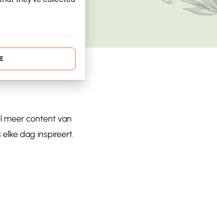
E
el meer content van
lke dag inspireert.
!