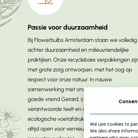
Passie voor duurzaamheid
Bij Flowerbulbs Amsterdam staan we volledig
achter duurzaamheid en milieuvriendelijke
praktijken. Onze recyclebare verpakkingen zij
met grote zorg ontworpen, met het oog op
respect voor onze natuur. In nauwe
samenwerking met ons familie bedrijf en
goede vriend Gerard, streven we naar een
Consen
verantwoorde teelt en minimaliseren we onze
ecologische voetafdruk. Bovendien staan we
We use cookies to pers
altijd open voor vernieuwing en voor
We also share informat
partners who may comb