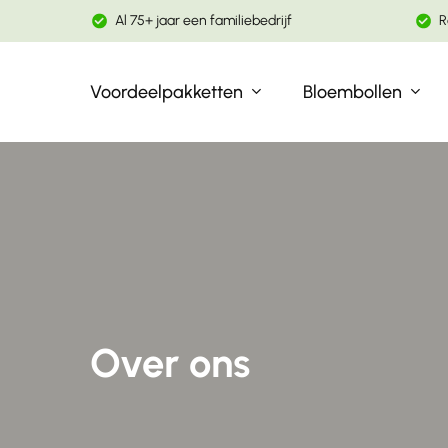
Skip
Al 75+ jaar een familiebedrijf
R
to
main
Voordeelpakketten
Bloembollen
content
Gebruik enter om te zoeken
Over ons