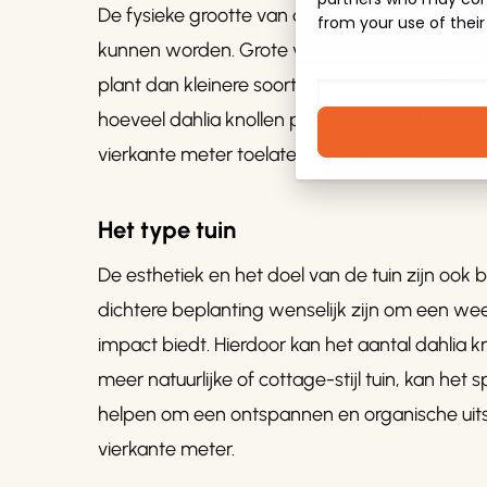
De fysieke grootte van dahlia variëteiten speelt
from your use of their
kunnen worden. Grote variëteiten zoals de ‘Din
plant dan kleinere soorten, zoals de ‘Pompon’ of 
hoeveel dahlia knollen per m2 geplant kunnen
vierkante meter toelaten om optimale groei en
Het type tuin
De esthetiek en het doel van de tuin zijn ook 
dichtere beplanting wenselijk zijn om een weel
impact biedt. Hierdoor kan het aantal dahlia k
meer natuurlijke of cottage-stijl tuin, kan he
helpen om een ontspannen en organische uitstr
vierkante meter.