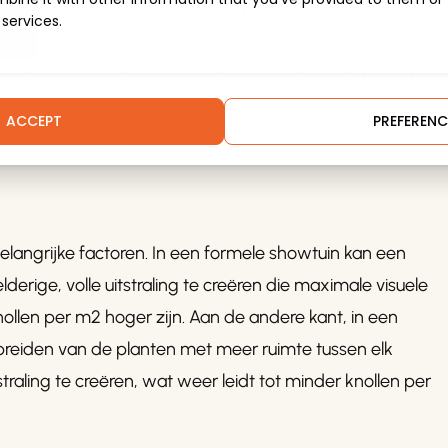
 een belangrijke rol in hoe dicht ze bij elkaar geplant
 services.
nerplate’ dahlia’s vereisen aanzienlijk meer ruimte per
‘Ball’ dahlia’s. Dit verschil in grootte beïnvloedt direct
 worden, waarbij grotere soorten minder knollen per
ACCEPT
PREFERENC
 bloei te verzekeren.
belangrijke factoren. In een formele showtuin kan een
derige, volle uitstraling te creëren die maximale visuele
nollen per m2 hoger zijn. Aan de andere kant, in een
t spreiden van de planten met meer ruimte tussen elk
aling te creëren, wat weer leidt tot minder knollen per