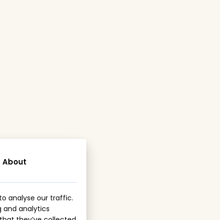
About
Geen producten in de winkelwagen.
o analyse our traffic.
g and analytics
Go To Shop
that they’ve collected