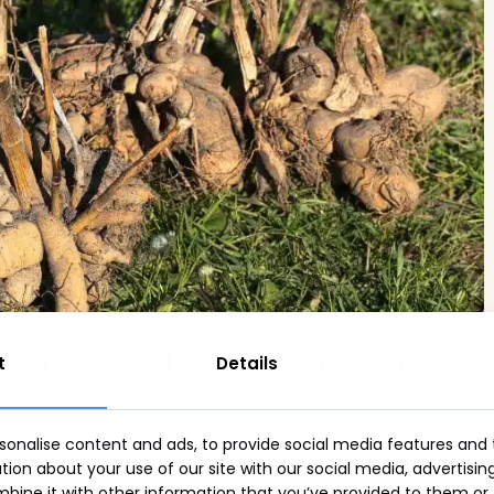
en hoeveel dahlia knollen
t
Details
onalise content and ads, to provide social media features and t
ion about your use of our site with our social media, advertisin
ine it with other information that you’ve provided to them or 