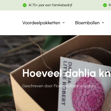
Skip
Al 75+ jaar een familiebedrijf
R
to
main
Voordeelpakketten
Bloembollen
content
Gebruik enter om te zoeken
Hoeveel dahlia kn
Geschreven door
Flowerbulbsamsterdam