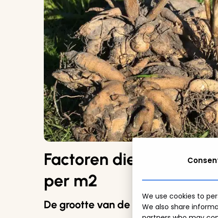
Factoren die beïnvloed
Consen
per m2
We use cookies to pers
De grootte van de dahlia soort
We also share informat
partners who may comb