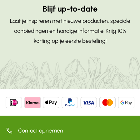
Raadpleeg de instructies op de verpakking
op dezelfde plek waar je fruit bewaart, omdat
Blijf up-to-date
en volg de plantinstructies. Houd er rekening
voor specifieke plantinstructies.
gas dat vrijkomt bij rijpend fruit schadelijk kan
mee dat bloembollen in potten mogelijk iets
zijn voor de bollen.
Laat je inspireren met nieuwe producten, speciale
meer zorg en water nodig hebben dan
aanbiedingen en handige informatie! Krijg 10%
bloembollen in de grond.
korting op je eerste bestelling!
Contact opnemen