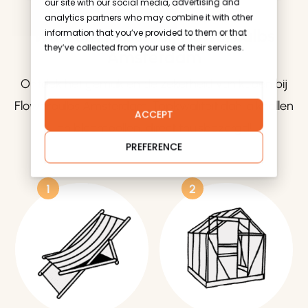
our site with our social media, advertising and
Go To Shop
analytics partners who may combine it with other
Waarom kopen bij Flowerbulbs
information that you’ve provided to them or that
they’ve collected from your use of their services.
Amsterdam
Ontdek het gemak en de zekerheid van kopen bij
Flowerbulbs Amsterdam. Topkwaliteit dahlia knollen
ACCEPT
en bloembollen, direct thuisbezorgd!
PREFERENCE
1
2