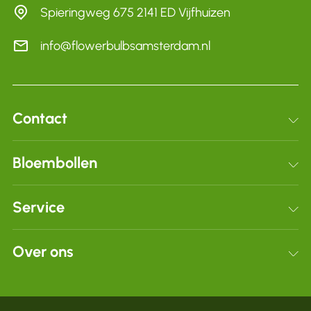
Spieringweg 675 2141 ED Vijfhuizen
info@flowerbulbsamsterdam.nl
Contact
Schrijf je in voor onze nieuwsbrief
Bloembollen
Bloembollen
Service
Dahlia’s
Verzenden & retourneren
Over ons
Voordeelpakketten
Veelgestelde vragen
Zakelijk
Over ons
Subtotaal:
€
0,00
Algemene voorwaarden