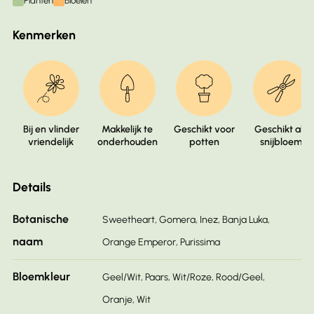
Planten
Bloeien
Kenmerken
Bij en vlinder
Makkelijk te
Geschikt voor
Geschikt als
vriendelijk
onderhouden
potten
snijbloem
Details
Botanische
Sweetheart, Gomera, Inez, Banja Luka,
naam
Orange Emperor, Purissima
Bloemkleur
Geel/Wit, Paars, Wit/Roze, Rood/Geel,
Oranje, Wit