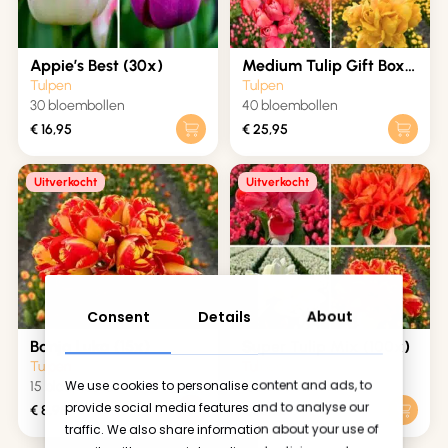
Appie’s Best (30x)
Medium Tulip Gift Box
(40x)
Tulpen
Tulpen
30 bloembollen
40 bloembollen
€
16,95
€
25,95
Uitverkocht
Uitverkocht
Consent
Details
About
Banja Luka (15x)
Super Tulip Mix (100x)
Tulpen
Tulpen
We use cookies to personalise content and ads, to
15 bloembollen
100 bloembollen
provide social media features and to analyse our
€
8,95
€
36,95
Geen producten in de winkelwagen.
traffic. We also share information about your use of