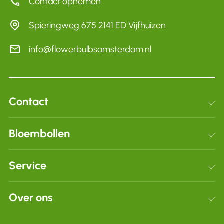
Contact opnemen
Spieringweg 675 2141 ED Vijfhuizen
info@flowerbulbsamsterdam.nl
Contact
Schrijf je in voor onze nieuwsbrief
Bloembollen
Bloembollen
Service
Dahlia’s
Verzenden & retourneren
Over ons
Voordeelpakketten
Veelgestelde vragen
Zakelijk