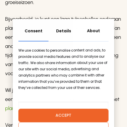
groeiseizoen.
Bijvoorbeeld, je kunt een laag tulpenbollen onderaan
planten, gevolgd door een laag krokusbollen en dan
Consent
Details
About
een laag narcissenbollen. Omdat elk type bol op een
andere diepte wordt geplant en op een ander
We use cookies to personalise content and ads, to
tijdstip bloeit, creëer je een prachtige opeenvolging
provide social media features and to analyse our
Geen producten in de winkelwagen.
traffic. We also share information about your use of
van kleuren en bloemen gedurende het hele
our site with our social media, advertising and
voorjaar.
Go To Shop
analytics partners who may combine it with other
information that you’ve provided to them or that
they’ve collected from your use of their services.
Wil je meer weten over hoe je in lagen plant voor
een langdurige bloei? Bekijk dan onze blog over het
planten in lagen
voor handige tips en inspiratie.
ACCEPT
Vergeet niet ons
assortiment bloembollen
te