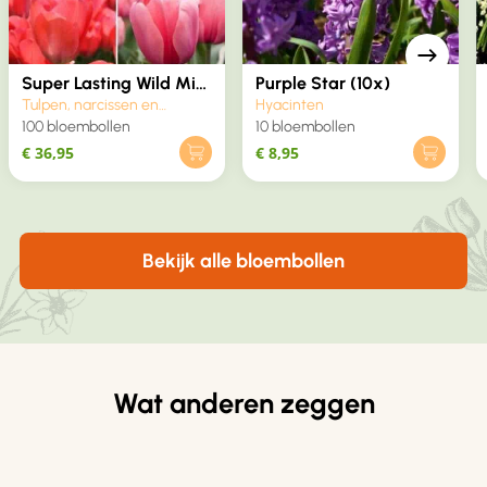
Super Lasting Wild Mix
Purple Star (10x)
(100x)
Tulpen, narcissen en
Hyacinten
krokussen
100 bloembollen
10 bloembollen
€
36,95
€
8,95
Bekijk alle bloembollen
Wat anderen zeggen