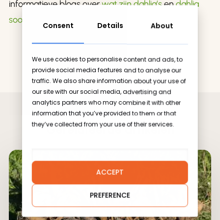
informatieve blogs over
wat zijn dahlia’s
en
dahlia
soorten
te bezoeken.
Consent
Details
About
We use cookies to personalise content and ads, to
provide social media features and to analyse our
traffic. We also share information about your use of
our site with our social media, advertising and
analytics partners who may combine it with other
information that you’ve provided to them or that
they’ve collected from your use of their services.
Gerelateerde artikelen
ACCEPT
PREFERENCE