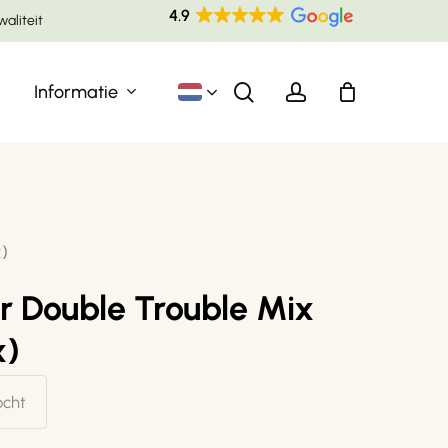
Menu
waliteit
Winkelw
sluiten
search
account
Informatie
)
r Double Trouble Mix
x)
ocht