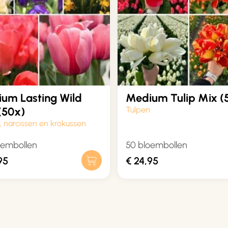
um Lasting Wild
Medium Tulip Mix (
(50x)
Tulpen
, narcissen en krokussen
oembollen
50 bloembollen
95
€
24,95