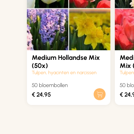
Medium Hollandse Mix
Medi
(50x)
Mix 
Tulpen, hyacinten en narcissen
Tulpen
50 bloembollen
50 bl
€
24,95
€
24,