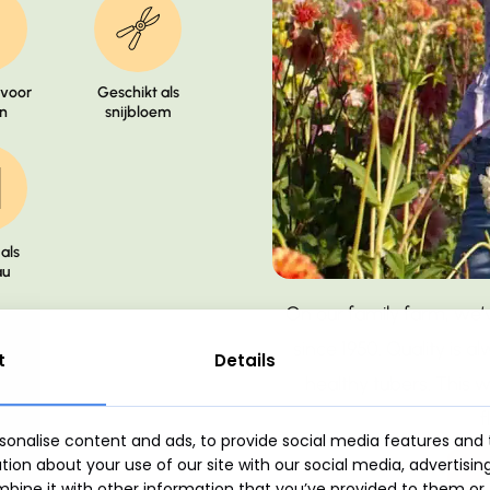
 voor
Geschikt als
n
snijbloem
als
au
Play
On our family farm, we’v
Video
since 1950. Quality is a
t
Details
healthy tubers. This 
f
onalise content and ads, to provide social media features and t
ion about your use of our site with our social media, advertisin
ine it with other information that you’ve provided to them or 