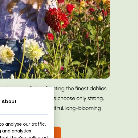
e been carefully cultivating the finest dahlias
lways our top priority: we choose only strong,
About
way, you can enjoy beautiful, long-blooming
Geen producten in de winkelwagen.
lowers in your garden.
o analyse our traffic.
g and analytics
Go To Shop
Bekijk alle bloembollen
that they’ve collected