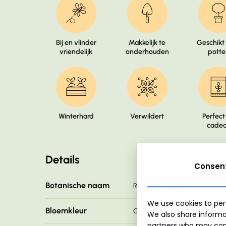
Bij en vlinder
Makkelijk te
Geschikt
vriendelijk
onderhouden
potte
Winterhard
Verwildert
Perfect 
cade
Details
Consen
Botanische naam
Rio, Salou, Tahiti
We use cookies to pers
Bloemkleur
Geel, Wit/Geel, Geel/Oranje
We also share informat
partners who may comb