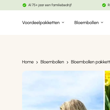
Skip
Al 75+ jaar een familiebedrijf
R
to
main
Voordeelpakketten
Bloembollen
content
Gebruik enter om te zoeken
Home
Bloembollen
Bloembollen pakket