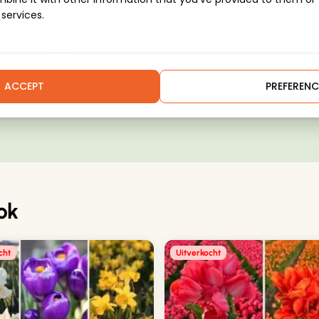
 services.
0 cm, 'Tahiti' 35 - 40 cm
ACCEPT
PREFERENC
ok
cht
Uitverkocht