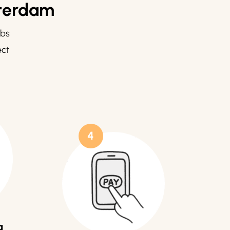
sterdam
lbs
ect
4
g