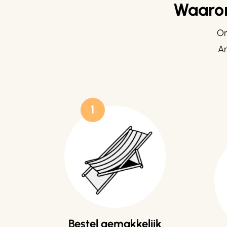
Waarom
On
Am
1
Bestel gemakkelijk