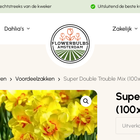
echtstreeks van de kweker
Uitsluitend de beste k
Winkelwagen
Dahlia’s
Zakelijk
ten
Voordeelzakken
Super Double Trouble Mix (100x
Supe
(100
Uitverk