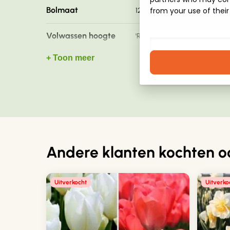
Bolmaat
from your use of their
12+
Volwassen hoogte
'Rio' 40 - 50 cm, 'Salou' 35 - 4
+ Toon meer
Bladkleur
Groen
Plantafstand
6 - 8 cm
Plantdiepte
10 - 15 cm
Grondsoort
Goed doorlatende grond
Andere klanten kochten o
Waterbehoefte
Regelmatig
Uitverkocht
Uitverko
Standplaats
Volle zon tot halfschaduw