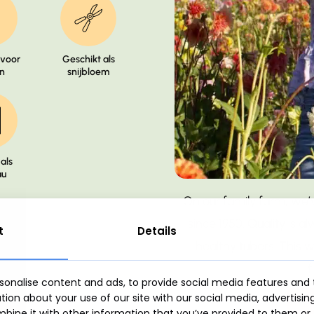
 voor
Geschikt als
n
snijbloem
als
au
Play
On our family farm, we’v
Video
since 1950. Quality is a
t
Details
healthy tubers. This 
f
onalise content and ads, to provide social media features and t
ion about your use of our site with our social media, advertisin
ine it with other information that you’ve provided to them or 