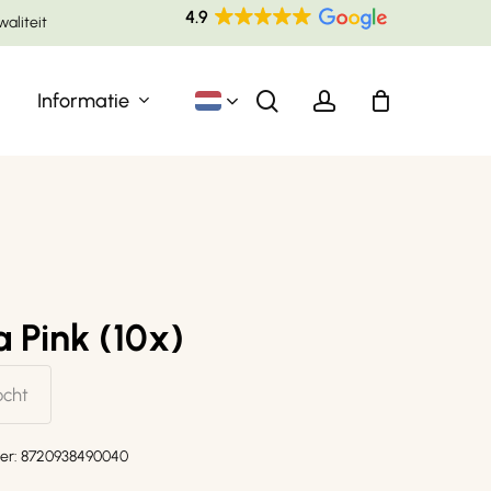
Menu
waliteit
Winkelw
sluiten
search
account
Informatie
 Pink (10x)
ocht
er:
8720938490040