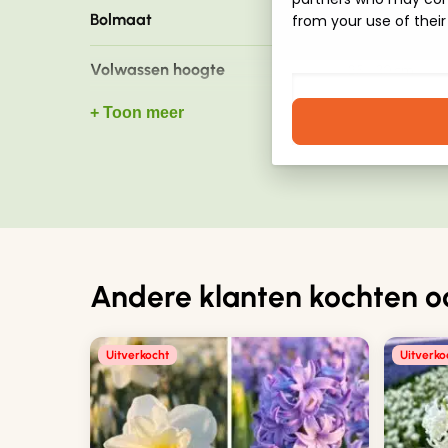
Bolmaat
from your use of their
12+
Volwassen hoogte
25 - 30 cm
+ Toon meer
Bladkleur
Groen
Plantafstand
6 - 8 cm
Plantdiepte
10 - 15 cm
Grondsoort
Goed doorlaten
Andere klanten kochten o
Waterbehoefte
Regelmatig
Uitverkocht
Uitverko
Standplaats
Volle zon tot h