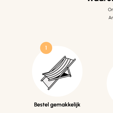
On
Am
1
Bestel gemakkelijk