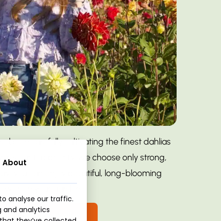
e been carefully cultivating the finest dahlias
lways our top priority: we choose only strong,
About
way, you can enjoy beautiful, long-blooming
Geen producten in de winkelwagen.
lowers in your garden.
o analyse our traffic.
g and analytics
Go To Shop
Bekijk alle bloembollen
that they’ve collected