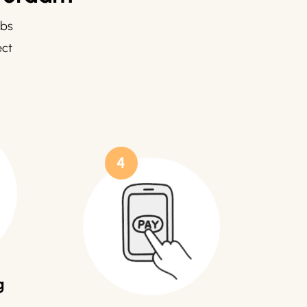
lbs
ect
4
g