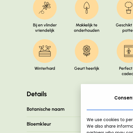
Bij en vlinder
Makkelijk te
Geschikt
vriendelijk
onderhouden
potte
Winterhard
Geurt heerlijk
Perfect 
cade
Details
Consen
Botanische naam
China Pink
We use cookies to pers
Bloemkleur
Roze
We also share informat
partners who may comb