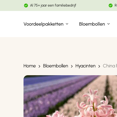
Skip
Al 75+ jaar een familiebedrijf
R
to
main
Voordeelpakketten
Bloembollen
content
Gebruik enter om te zoeken
Home
Bloembollen
Hyacinten
China P