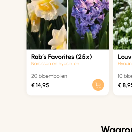
Rob’s Favorites (25x)
Louv
Narcissen en hyacinten
Hyacin
20 bloembollen
10 bl
€
14,95
€
8,9
Waarom