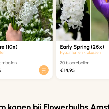
re (10x)
Early Spring (25x)
ten
Hyacinten en krokussen
oembollen
30 bloembollen
5
€
14,95
 kopen bij Flowerbulbs Am