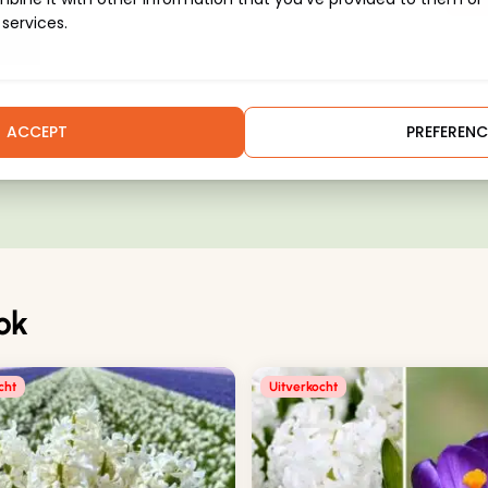
 services.
ACCEPT
PREFERENC
de grond
ok
cht
Uitverkocht
alfschaduw