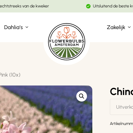
echtstreeks van de kweker
Uitsluitend de beste k
Winkelwagen
Dahlia’s
Zakelijk
ink (10x)
China
Uitverk
Artikelnumm